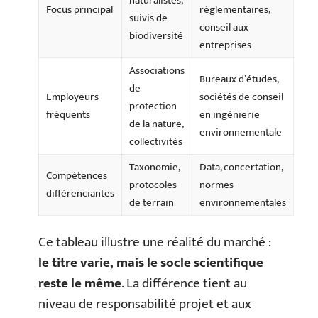
naturalistes,
Focus principal
réglementaires,
suivis de
conseil aux
biodiversité
entreprises
Associations
Bureaux d’études,
de
Employeurs
sociétés de conseil
protection
fréquents
en ingénierie
de la nature,
environnementale
collectivités
Taxonomie,
Data, concertation,
Compétences
protocoles
normes
différenciantes
de terrain
environnementales
Ce tableau illustre une réalité du marché :
le titre varie, mais le socle scientifique
reste le même
. La différence tient au
niveau de responsabilité projet et aux