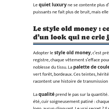
Le
ne se contente plus d’
quiet luxury
puissants ne fait plus de bruit, mais elle
Le style old money : c
d’un look qui ne crie 
Adopter le
, c’est p
style old money
registre, chaque vêtement s’efface pour 
noblesse du tissu. La
palette de coul
vert forêt, bordeaux. Ces teintes, hérité
racontent une histoire de transmission 
La
prend le pas sur la quantité.
qualité
été, cuir soigneusement patiné : chaque
logo, aucun clinquant. Le vrai secret ? Il