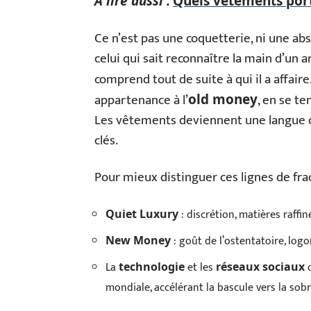
A lire aussi :
Quels vêtements porte
Ce n’est pas une coquetterie, ni une abse
celui qui sait reconnaître la main d’un a
comprend tout de suite à qui il a affair
appartenance à l’
, en se t
old money
Les vêtements deviennent une langue c
clés.
Pour mieux distinguer ces lignes de frac
: discrétion, matières raffin
Quiet Luxury
: goût de l’ostentatoire, log
New Money
La
et les
o
technologie
réseaux sociaux
mondiale, accélérant la bascule vers la sobr