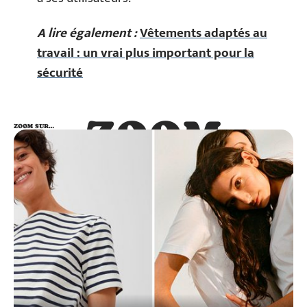
A lire également :
Vêtements adaptés au
travail : un vrai plus important pour la
sécurité
ZOOM
ZOOM SUR…
SUR…