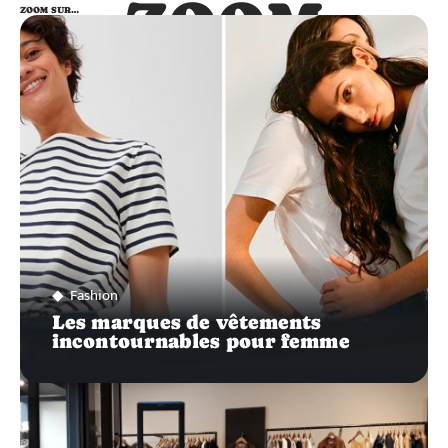
ZOOM
ZOOM SUR…
SUR…
Fashion
Les marques de vêtements
incontournables pour femme