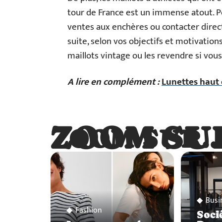
tour de France est un immense atout. P
ventes aux enchères ou contacter direc
suite, selon vos objectifs et motivatio
maillots vintage ou les revendre si vous
A lire en complément :
Lunettes haut 
ZOOM SU
ZOOM SUR
Busi
Fashion
Soci