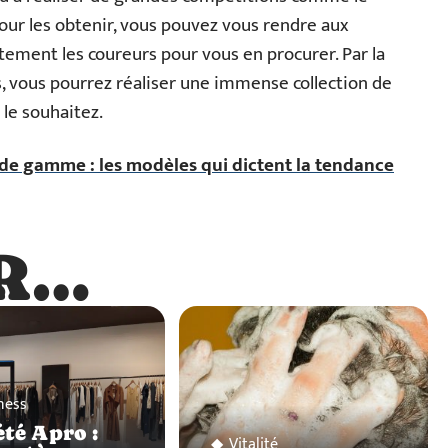
our les obtenir, vous pouvez vous rendre aux
tement les coureurs pour vous en procurer. Par la
ns, vous pourrez réaliser une immense collection de
 le souhaitez.
de gamme : les modèles qui dictent la tendance
R…
…
ness
été Apro :
Vitalité